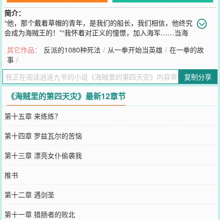
简介：
“他，那个戴着草帽的青年，是我们的船长，我们相信，他终究
会成为海贼王的！”“我怀着对正义的憧憬，加入海军……当海
军不足以承载我心中的正义时，我将离开海军，自创新军！”“只要敢
其它作品：
反派的1080种死法
/
从一拳开始当英雄
/
在一拳的故
亮血条，哪怕海上四皇，也杀给你看！”“这个世界需要光明，这个世
事
/
界不需要高高在上的天龙人！”……ps：第一次开海贼，如有不对之
处，请温柔指出多多包涵。ps：重生主角
复制分享
您要是觉得《
海贼里的第四天灾
》还不错的话请不要忘记向您QQ群和
微博微信里的朋友推荐哦！
《海贼里的第四天灾》最新12章节
第十五章 来练练？
第十四章 罗兹瓦尔的苦恼
第十三章 漂亮女仆偷袭我
推书
第十二章 遇剑圣
第十一章 猎肠者的败北