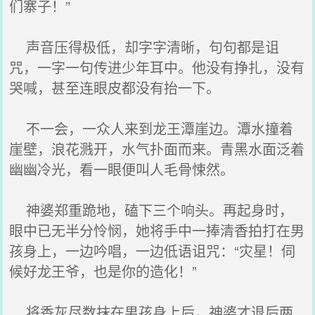
们寨子！”
声音压得极低，却字字清晰，句句都是诅
咒，一字一句传进少年耳中。他没有挣扎，没有
哭喊，甚至连眼皮都没有抬一下。
不一会，一众人来到龙王潭崖边。潭水撞着
崖壁，浪花溅开，水气扑面而来。青黑水面泛着
幽幽冷光，看一眼便叫人毛骨悚然。
神婆郑重跪地，磕下三个响头。再起身时，
眼中已无半分怜悯，她将手中一捧清香拍打在男
孩身上，一边吟唱，一边低语诅咒：“灾星！伺
候好龙王爷，也是你的造化！”
将香灰尽数抹在男孩身上后，神婆才退后两