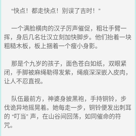
“快点！都走快点！别误了吉时！”
一个满脸横肉的汉子厉声催促，粗壮手臂一
挥，身后几名壮汉立刻加快脚步。他们抬着一块
粗糙木板，板上捆着一个瘦小身影。
那是个九岁的孩子，面色苍白如纸，双眼紧
闭，手脚被麻绳勒得发紫，绳痕深深嵌入皮肉，
让人不忍直视。
队伍最前方，神婆身披黑袍，手持铜铃，步
伐诡异地摇晃着。她每走一步，铜铃便发出刺耳
的 “叮当” 声，在山谷间回荡，如同催命的符
咒。