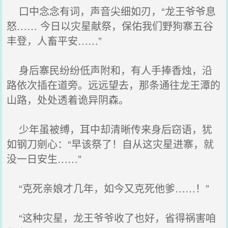
口中念念有词，声音尖细如刃，“龙王爷爷息
怒…… 今日以灾星献祭，保佑我们野狗寨五谷
丰登，人畜平安……”
身后寨民纷纷低声附和，有人手捧香烛，沿
路依次插在道旁。远远望去，那条通往龙王潭的
山路，处处透着诡异阴森。
少年虽被缚，耳中却清晰传来身后窃语，犹
如钢刀剜心：“早该祭了！自从这灾星进寨，就
没一日安生……”
“克死亲娘才几年，如今又克死他爹……！”
“这种灾星，龙王爷爷收了也好，省得祸害咱