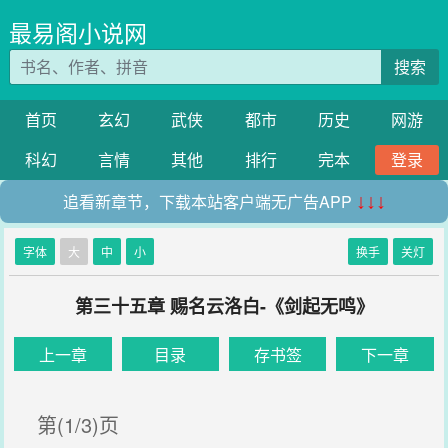
最易阁小说网
搜索
首页
玄幻
武侠
都市
历史
网游
科幻
言情
其他
排行
完本
登录
追看新章节，下载本站客户端无广告APP
↓↓↓
字体
大
中
小
换手
关灯
第三十五章 赐名云洛白-《剑起无鸣》
上一章
目录
存书签
下一章
第(1/3)页