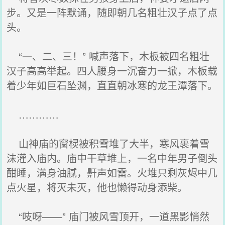
步。又是一阵默诵，随即朝几名粗壮汉子点了点
头。
“一、二、三！” 喊声落下，木板被四名粗壮
汉子高高举起。四人腰身一沉奋力一掀，木板载
着少年如巨石坠渊，直直朝冰寒的龙王潭落下。
…………
山神庙的窗棂被积雪堆了大半，寒风裹着雪
沫灌入庙内。庙中干草堆上，一名中年男子倒头
酣睡，满身油腻，鼾声如雷。火堆只剩灰烬中几
点火星，将灭未灭，他也懒得动身添柴。
“吱呀——” 庙门被风雪顶开，一道黑影悄然