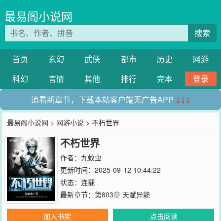
最易阁小说网
搜索
首页
玄幻
武侠
都市
历史
网游
科幻
言情
其他
排行
完本
登录
追看新章节，下载本站客户端无广告APP
↓↓↓
最易阁小说网
>
网游小说
> 不朽世界
不朽世界
作者：
九蚊虫
更新时间：2025-09-12 10:44:22
状态：连载
最新章节：
第803章 天赋异能
加入书架
点击阅读