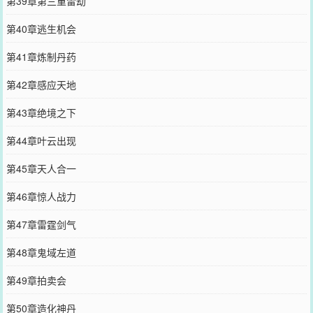
第39章第三重雷劫
第40章逃生机会
第41章炼制丹药
第42章感应天地
第43章绝境之下
第44章叶云出现
第45章天人合一
第46章惊人战力
第47章雷霆剑气
第48章鬼域左道
第49章拍卖会
第50章造化神丹