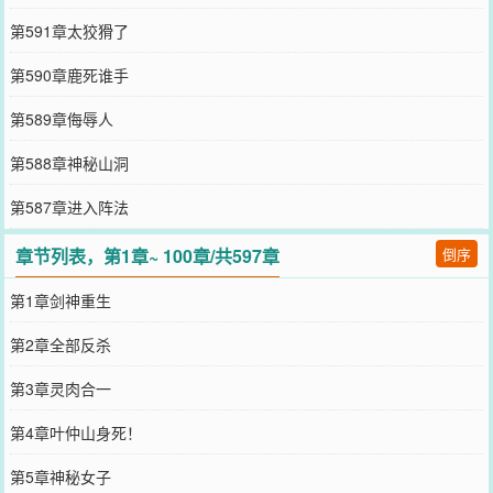
第591章太狡猾了
第590章鹿死谁手
第589章侮辱人
第588章神秘山洞
第587章进入阵法
章节列表，第1章~ 100章/共597章
倒序
第1章剑神重生
第2章全部反杀
第3章灵肉合一
第4章叶仲山身死！
第5章神秘女子