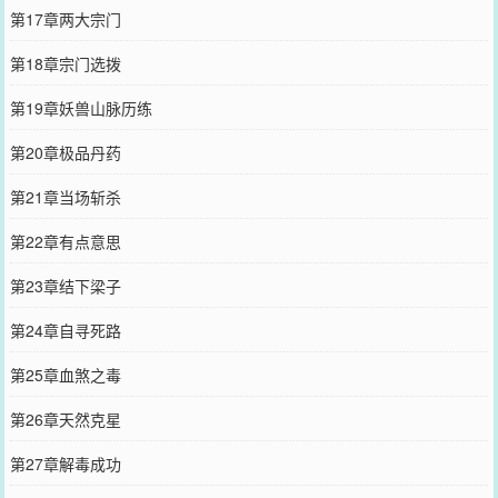
第17章两大宗门
第18章宗门选拨
第19章妖兽山脉历练
第20章极品丹药
第21章当场斩杀
第22章有点意思
第23章结下梁子
第24章自寻死路
第25章血煞之毒
第26章天然克星
第27章解毒成功