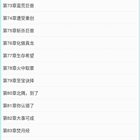
第73章蛮荒巨兽
第74章遭受重创
第75章斩杀巨兽
第76章化做真龙
第77章生存希望
第78章火中取栗
第79章至宝诀择
第80章北隅，到了
第81章你认错了
第82章大事可成
第83章焚月经