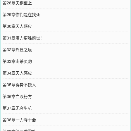
第28章夫纲至上
第29章你们是在找死
第30章天人感应
第31章潜力更胜前世！
第32章外显之境
第33章击杀灵豹
第34章天人感应
第35章得势不饶人
第36章血液秘方
第37章无穷生机
第38章一力降十会