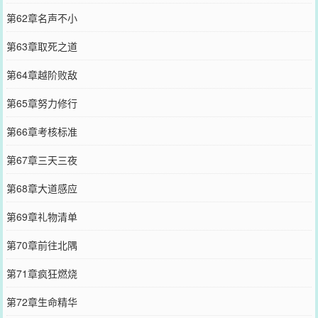
第62章名声不小
第63章取死之道
第64章越阶败敌
第65章努力修行
第66章考核标准
第67章三天三夜
第68章大道感应
第69章礼物清单
第70章前往北隅
第71章疯狂燃烧
第72章生命精华