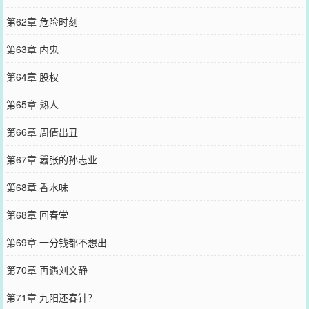
第62章 危险时刻
第63章 内鬼
第64章 股权
第65章 熟人
第66章 周倩出丑
第67章 嚣张的孙志业
第68章 香水味
第68章 回春堂
第69章 一分钱都不想出
第70章 再遇刘文静
第71章 九阳还春针？