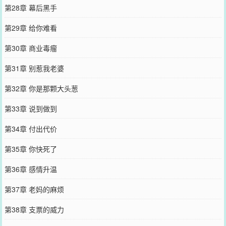
第28章 幕后黑手
第29章 给你难看
第30章 商业毒瘤
第31章 别惹我老婆
第32章 你是那颗大头葱
第33章 说到做到
第34章 付出代价
第35章 你快死了
第36章 感情升温
第37章 老妈的麻烦
第38章 支票的威力