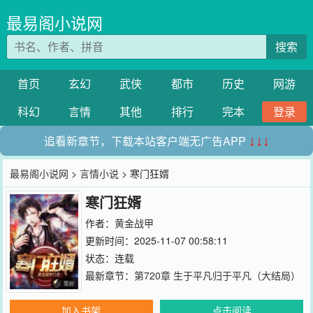
最易阁小说网
搜索
首页
玄幻
武侠
都市
历史
网游
科幻
言情
其他
排行
完本
登录
追看新章节，下载本站客户端无广告APP
↓↓↓
最易阁小说网
>
言情小说
> 寒门狂婿
寒门狂婿
作者：
黄金战甲
更新时间：2025-11-07 00:58:11
状态：连载
最新章节：
第720章 生于平凡归于平凡（大结局）
加入书架
点击阅读