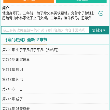
简介：
他出身寒门。三年前，为了给父亲买块墓地，穷苦小子徐强甘
愿给青山市林家做了上门女婿。三年里，当牛做马，忍辱负
重。三年后，得奇遇，一飞冲天。
您要是觉得《
寒门狂婿
》还不错的话请不要忘记向您QQ群和微博微信
复制分享
里的朋友推荐哦！
《寒门狂婿》最新12章节
第720章 生于平凡归于平凡（大结局）
第719章 地冥境界
第718章 原因
第717章 闪电
第716章 一击
第715章 成了
第714章 弑天尊者