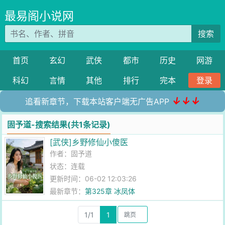
最易阁小说网
搜索
首页
玄幻
武侠
都市
历史
网游
科幻
言情
其他
排行
完本
登录
↓↓↓
追看新章节，下载本站客户端无广告APP
固予道-搜索结果(共1条记录)
[武侠]乡野修仙小傻医
作者：
固予道
状态：连载
更新时间：06-02 12:03:26
最新章节：
第325章 冰凤体
1/1
1