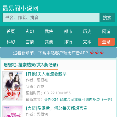
最易阁小说网
搜索
首页
玄幻
武侠
都市
历史
网游
科幻
言情
其他
排行
完本
登录
↓↓↓
追看新章节，下载本站客户端无广告APP
恩很宅-搜索结果(共3条记录)
[其他]夫人虐渣要趁早
作者：
恩很宅
状态：连载
更新时间：03-22 10:01:55
最新章节：
番外034 谈成合同我就回到你身边（一更）
[言情]隐婚后，傅总每天都想官宣
作者：
恩很宅