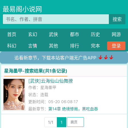
最易阁小说网
搜索
首页
玄幻
武侠
都市
历史
网游
科幻
言情
其他
排行
完本
登录
↓↓↓
追看新章节，下载本站客户端无广告APP
星海墨甲-搜索结果(共1条记录)
[武侠]云海仙山仙舞撩
作者：
星海墨甲
状态：连载
更新时间：05-20 06:08:17
最新章节：
第14章 绝境惨局，黑吃血吞
1/1
1