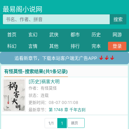
最易阁小说网
搜索
首页
玄幻
武侠
都市
历史
网游
科幻
言情
其他
排行
完本
登录
↓↓↓
追看新章节，下载本站客户端无广告APP
有怪莫怪-搜索结果(共1条记录)
[历史]祸害大明
作者：
有怪莫怪
状态：连载
更新时间：08-07 00:11:08
最新章节：
第 1748 章 千年古刹
1/1
1