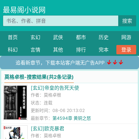
最易阁小说网
搜索
首页
玄幻
武侠
都市
历史
网游
科幻
言情
其他
排行
完本
登录
↓↓↓
追看新章节，下载本站客户端无广告APP
莫格卓根-搜索结果(共2条记录)
[玄幻]帝皇的告死天使
作者：
莫格卓根
状态：连载
更新时间：08-06 20:13:02
最新章节：
第4594章 黄铜之怒
[玄幻]欧克暴君
作者：
莫格卓根